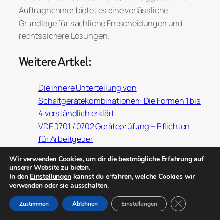
Auftragnehmer bietet es eine verlässliche
Grundlage für sachliche Entscheidungen und
rechtssichere Lösungen.
Weitere Artkel:
Die innere Unterteilung von
Schaltgerätekombinationen: Die Formen 1 bis
4 verständlich erklärt
VDE 0701 / 0702 Geräteprüfung – Pflichten
für Arbeitgeber
Bestandsschutz in der Elektrotechnik – gibt
Wir verwenden Cookies, um dir die bestmögliche Erfahrung auf
es ihn wirklich?
unserer Website zu bieten.
EMV-gerechte Leitungsverlegung in der
In den
Einstellungen
kannst du erfahren, welche Cookies wir
verwenden oder sie ausschalten.
Elektroinstallation
GDPR Cookie-
Schadensanalyse elektrischer Komponenten
Zustimmen
Ablehnen
Einstellungen
im Elektrolabor